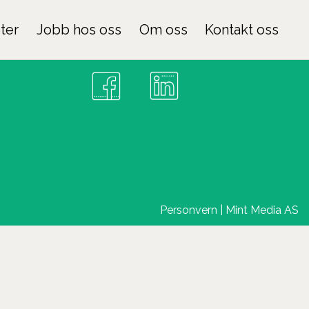
ter
Jobb hos oss
Om oss
Kontakt oss
Følg oss
Personvern
|
Mint Media AS