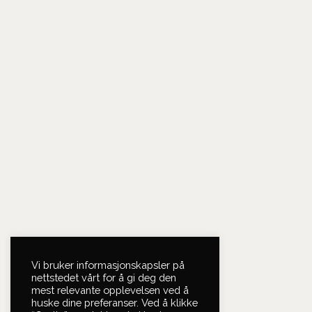
Vi bruker informasjonskapsler på
nettstedet vårt for å gi deg den
mest relevante opplevelsen ved å
huske dine preferanser. Ved å klikke