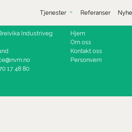
Tjenester
Referanser
Nyhe
Sitemap
reivika Industriveg
Hjem
Om oss
und
Kontakt oss
ice@nvm.no
Personvern
70 17 48 80