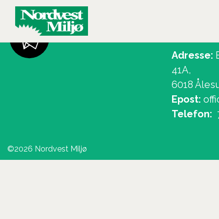
Kontakt
Main Navigation
Adresse:
B
41A,
6018 Åles
Epost:
off
Telefon:
©
2026 Nordvest Miljø