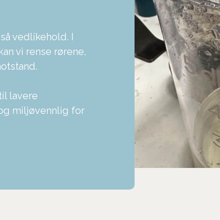
å vedlikehold. I
kan vi rense rørene,
motstand.
l lavere
og miljøvennlig for