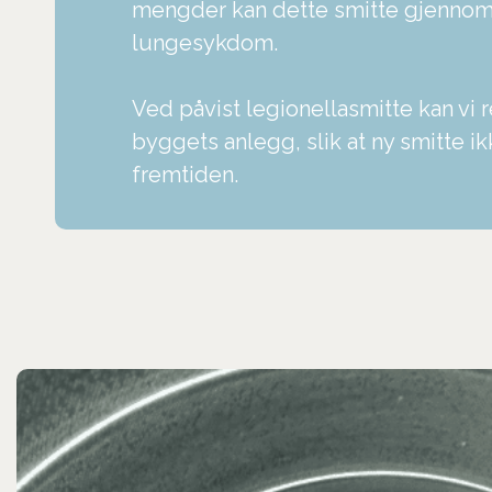
mengder kan dette smitte gjennom 
lungesykdom.
Ved påvist legionellasmitte kan vi 
byggets anlegg, slik at ny smitte ik
fremtiden.