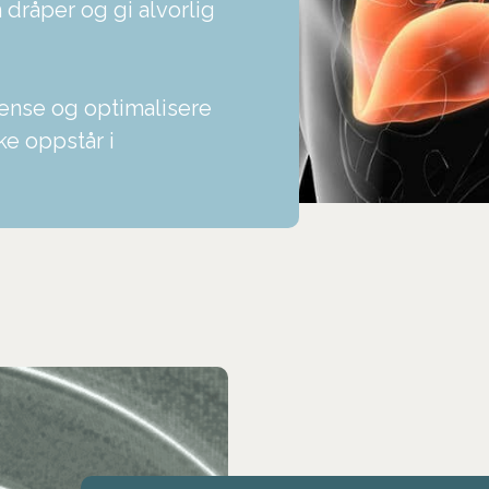
dråper og gi alvorlig
rense og optimalisere
ke oppstår i