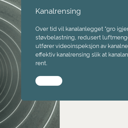
Kanalrensing
Over tid vil kanalanlegget “gro igj
støvbelastning, redusert luftmeng
utfører videoinspeksjon av kanalnet
effektiv kanalrensing slik at kanal
rent.