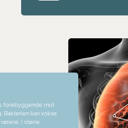
es forebyggende mot
g. Bakterien kan vokse
rørene. I større