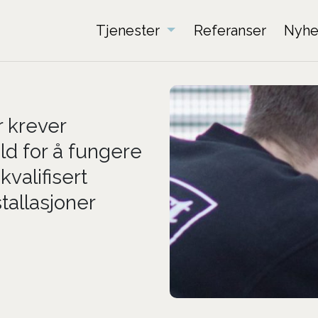
Tjenester
Referanser
Nyhe
r krever
old for å fungere
kvalifisert
tallasjoner