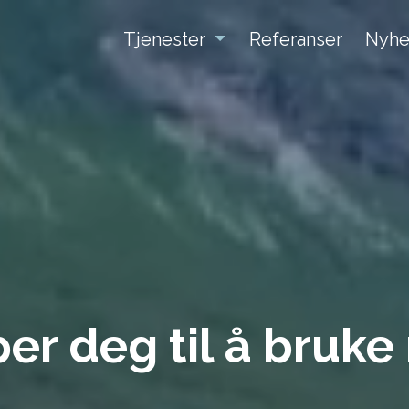
Tjenester
Referanser
Nyhe
ke sløs med energ